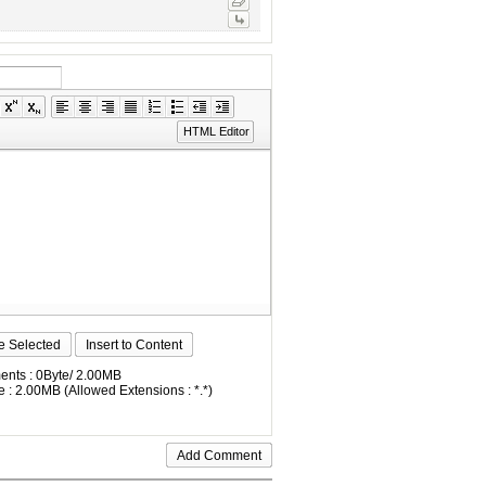
HTML Editor
e Selected
Insert to Content
nts : 0Byte/ 2.00MB
 : 2.00MB (Allowed Extensions : *.*)