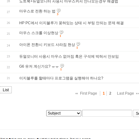
노트북+듀얼모니터 사용시 마우스커서 안나오는경우 해결법
28
마우스로 전환 하는 법
27
3
HP PC에서 이지블루가 꽂혀있는 상태 시 부팅 안되는 문제 해결
26
마우스 스크롤 이상현상
25
1
아이폰 전환시 키보드 사라짐 현상
24
1
듀얼모니터 사용시 마우스 없어짐 혹은 구석에 박혀서 안보임
23
G6 유저 계신가요? ㅠㅠ
22
1
이지블루를 할때마다 프로그램을 실행해야 하나요?
21
List
First Page
1
2
Last Page
S