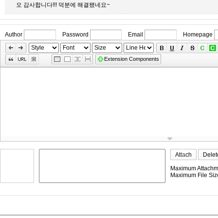
오 감사합니다!!! 덕분에 해결됐네요~
Author
Password
Email
Homepage
»
Skip
Edit
Extension Components
Toolbox
Attach
Delet
Maximum Attachme
Maximum File Size