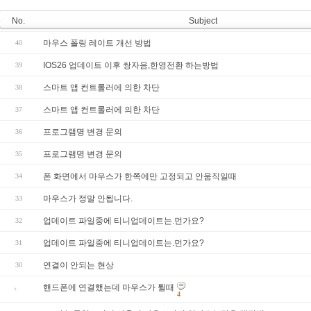
No.
Subject
마우스 폴링 레이트 개선 방법
40
IOS26 업데이트 이후 쌍자음,한영전환 하는방법
39
스마트 앱 컨트롤러에 의한 차단
38
스마트 앱 컨트롤러에 의한 차단
37
프로그램명 변경 문의
36
프로그램명 변경 문의
35
폰 화면에서 마우스가 한쪽에만 고정되고 안움직일때
34
마우스가 정말 안됩니다.
33
업데이트 파일중에 티니업데이트는.먼가요?
32
업데이트 파일중에 티니업데이트는.먼가요?
31
연결이 안되는 현상
30
핸드폰에 연결했는데 마우스가 튈때
4