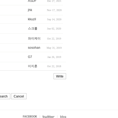
ASDF
Dec 27, 2021
jhk
Nov 17, 2020
kkuzil
Sep 14, 2020
스크롤
Jun 02, 2020
와이케이
Oct 22, 2019
sosohan
May 31, 2019
G7
Jan 26, 2019
이지훈
Oct 22, 2018
Write
earch
Cancel