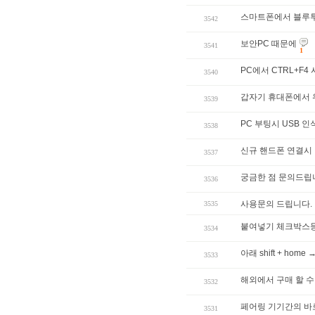
스마트폰에서 블루투
3542
보안PC 때문에
3541
1
PC에서 CTRL+F4
3540
갑자기 휴대폰에서
3539
PC 부팅시 USB 인
3538
신규 핸드폰 연결시
3537
궁금한 점 문의드립
3536
사용문의 드립니다.
3535
붙여넣기 체크박스등
3534
아래 shift + home 
3533
해외에서 구매 할 수
3532
페어링 기기간의 바
3531