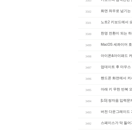
3503
화면 좌우로 넘기는
3502
노트2 키보드에서 
3501
한영 전환이 되는 
3500
MacOS 세콰이어 
3499
아이폰&아이패드 커
3498
업데이트 후 마우스
3497
핸드폰 화면에서 커
3496
아래 키 무한 반복 
3495
[LG] 쌍자음 입력문
3494
버전 다운그레이드 
3493
스페이스가 막 들어
3492