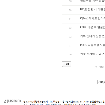
연결속도 저하 및 
16
PC로 전환 시 화면
15
리눅스에서도 인식
14
G3로 바꾼 후 한글
13
카톡 엔터키 전송 
12
ios10 자동수정 오
11
한영 변환이 안되요.
10
List
First