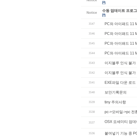
수동 업데이트 프로그램
Notice
PC와 아이패드 11
3547
PC와 아이패드 11
3546
PC와 아이패드 11
3545
PC와 아이패드 11
3544
이지블루 인식 불가
3543
이지블루 인식 불가
3542
EXE파일 다운 로드
3541
보안기록문의
3540
tiny 주의사항
3539
pc->모바일->pc 
3538
OSX 요세미티 업
3537
붙여넣기 기능 중 P
3536