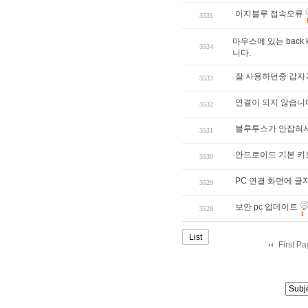
이지블루 접속오류
3535
마우스에 있는 back 
3534
니다.
잘 사용하던중 갑자
3533
연결이 되지 않습니
3532
블루투스가 안잡혀
3531
안드로이드 기본 키
3530
PC 연결 화면에 글
3529
보안 pc 업데이트
3528
1
List
First P