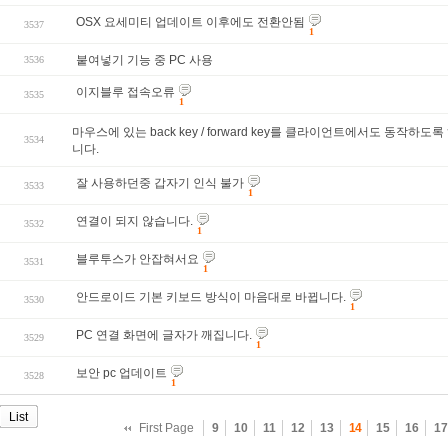
OSX 요세미티 업데이트 이후에도 전환안됨
3537
1
붙여넣기 기능 중 PC 사용
3536
이지블루 접속오류
3535
1
마우스에 있는 back key / forward key를 클라이언트에서도 동작하도
3534
니다.
잘 사용하던중 갑자기 인식 불가
3533
1
연결이 되지 않습니다.
3532
1
블루투스가 안잡혀서요
3531
1
안드로이드 기본 키보드 방식이 마음대로 바뀝니다.
3530
1
PC 연결 화면에 글자가 깨집니다.
3529
1
보안 pc 업데이트
3528
1
List
First Page
9
10
11
12
13
14
15
16
17