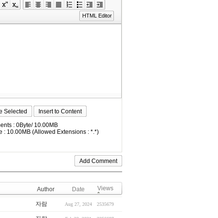
HTML Editor
e Selected
Insert to Content
nts : 0Byte/ 10.00MB
 : 10.00MB (Allowed Extensions : *.*)
Views
Author
Date
자람
Aug 27, 2024
2535679