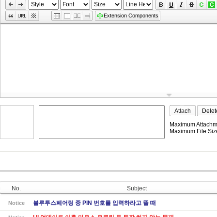
»
Skip
Edit
Extension Components
Toolbox
Attach
Delet
Maximum Attachme
Maximum File Size
No.
Subject
블루투스페어링 중 PIN 번호를 입력하라고 뜰 때
Notice