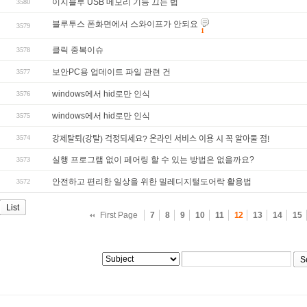
이지블루 USB 메모리 기능 끄는 법
3580
블루투스 폰화면에서 스와이프가 안되요
3579
1
클릭 중복이슈
3578
보안PC용 업데이트 파일 관련 건
3577
windows에서 hid로만 인식
3576
windows에서 hid로만 인식
3575
3574
강제탈퇴(강탈) 걱정되세요? 온라인 서비스 이용 시 꼭 알아둘 점!
실행 프로그램 없이 페어링 할 수 있는 방법은 없을까요?
3573
안전하고 편리한 일상을 위한 밀레디지털도어락 활용법
3572
List
First Page
7
8
9
10
11
12
13
14
15
S