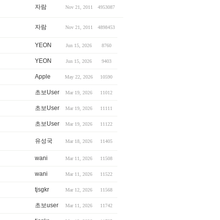
자람
Nov 21, 2011
4953087
자람
Nov 21, 2011
4898453
YEON
Jun 15, 2026
8760
YEON
Jun 15, 2026
9403
Apple
May 22, 2026
10590
초보User
Mar 19, 2026
11012
초보User
Mar 19, 2026
11111
초보User
Mar 19, 2026
11122
유성국
Mar 18, 2026
11405
wani
Mar 11, 2026
11508
wani
Mar 11, 2026
11522
tjsgkr
Mar 12, 2026
11568
초보user
Mar 11, 2026
11742