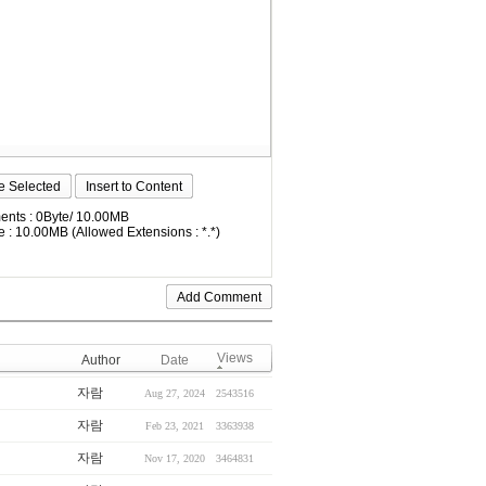
e Selected
Insert to Content
nts : 0Byte/ 10.00MB
 : 10.00MB (Allowed Extensions : *.*)
Views
Author
Date
자람
Aug 27, 2024
2543516
자람
Feb 23, 2021
3363938
자람
Nov 17, 2020
3464831