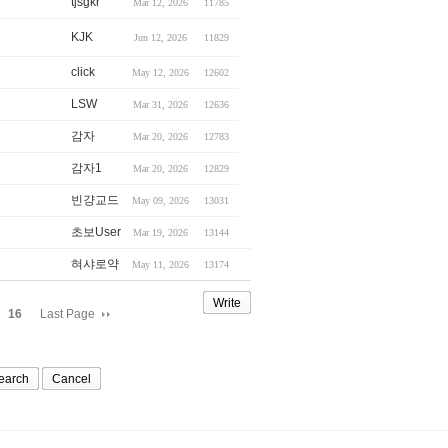
tjsgkr
Mar 12, 2026
11785
KJK
Jun 12, 2026
11829
click
May 12, 2026
12602
LSW
Mar 31, 2026
12636
감자
Mar 20, 2026
12783
감자1
Mar 20, 2026
12829
빈걍교드
May 09, 2026
13031
초보User
Mar 19, 2026
13144
혀샤로약
May 11, 2026
13174
Write
16
Last Page
earch
Cancel