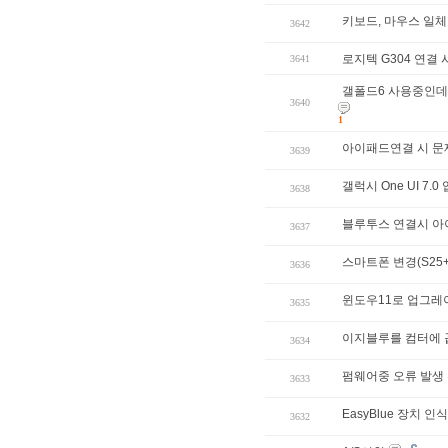
키보드, 마우스 일체
3642
로지텍 G304 연결
3641
갤폴드6 사용중인데
3640
1
아이패드연결 시 문제
3639
갤럭시 One UI 7
3638
블루투스 연결시 아
3637
스마트폰 변경(S25
3636
윈도우11로 업그레
3635
이지블루를 컴터에 
3634
펌웨어중 오류 발생 
3633
EasyBlue 장치 인
3632