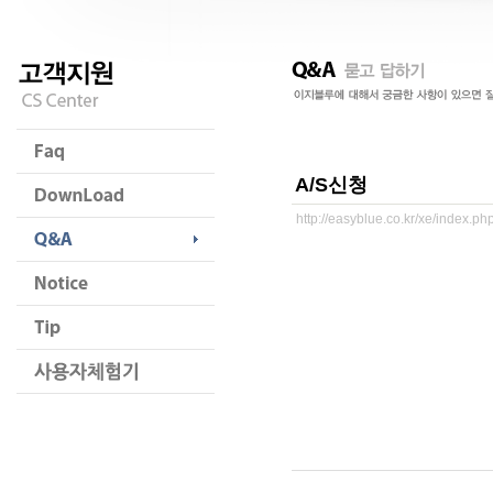
A/S신청
http://easyblue.co.kr/xe/index.