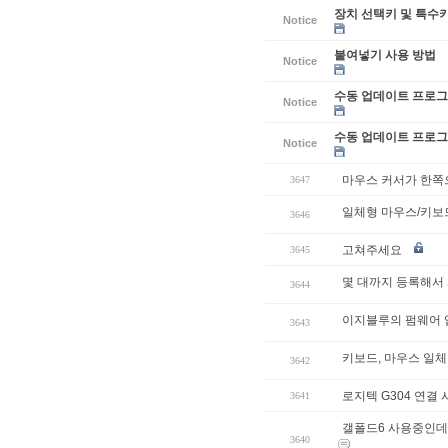
장치 선택키 및 특수
Notice
붙여넣기 사용 방법
Notice
수동 업데이트 프로그램
Notice
수동 업데이트 프로그램
Notice
마우스 커서가 한쪽
3647
일체형 마우스/키보
3646
고쳐주세요
3645
몇 대까지 등록해서
3644
이지블루의 펌웨어 
3643
키보드, 마우스 일체
3642
로지텍 G304 연결
3641
갤폴드6 사용중인데
3640