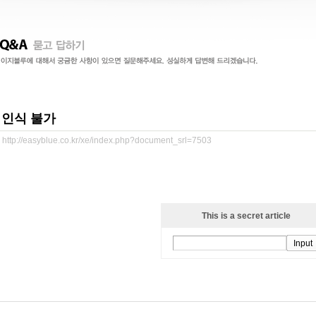
인식 불가
http://easyblue.co.kr/xe/index.php?document_srl=7503
This is a secret article