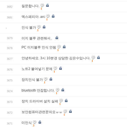
질문합니다.
3682
1
엑스페리아. arc
3681
1
인식 불가
1
이지 블루 관련해서..
3679
PC 이지블루 인식 안됨
3678
1
안녕하세요. 3시 10분경 상담한 김은수입니다.
3677
1
노트2 붙여넣기 문제
3676
1
장치인식 불가
3675
1
bluetooth 안잡힙니다.
3674
1
장치 드라이버 설치 실패
3673
1
보안컴퓨터관련문의요ㅠㅠ
3672
1
미인식
3671
3