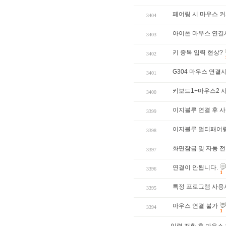
페어링 시 마우스 
3404
아이폰 마우스 연결
3403
키 중복 입력 현상?
3402
G304 마우스 연결
3401
키보드1+마우스2 
3400
이지블루 연결 후 
3399
이지블루 멀티패어링
3398
화면잠금 및 자동 전
3397
연결이 안됩니다.
3396
1
특정 프로그램 사용
3395
마우스 연결 불가
3394
1
입력 전환 후 마우스