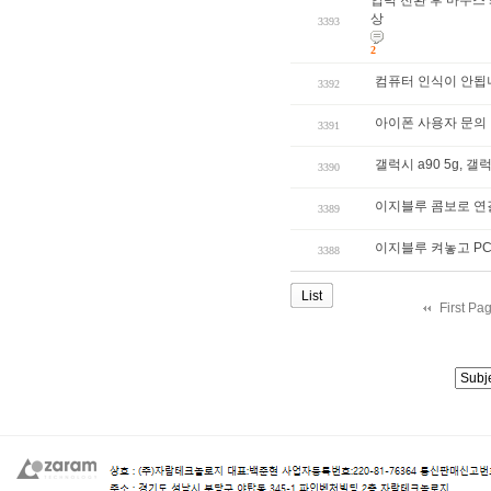
상
3393
2
컴퓨터 인식이 안됩
3392
아이폰 사용자 문의
3391
갤럭시 a90 5g,
3390
이지블루 콤보로 연
3389
이지블루 켜놓고 P
3388
List
First Pa