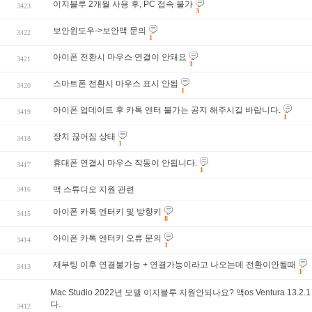
이지블루 2개월 사용 후, PC 접속 불가
3423
3
보안윈도우->보안맥 문의
3422
1
아이폰 전환시 마우스 연결이 안돼요
3421
1
스마트폰 전환시 마우스 표시 안됨
3420
1
아이폰 업데이트 후 카톡 엔터 불가는 공지 해주시길 바랍니다.
3419
1
장치 끊어짐 상태
3418
1
휴대폰 연결시 마우스 작동이 안됩니다.
3417
1
맥 스튜디오 지원 관련
3416
아이폰 카톡 엔터키 및 방향키
3415
8
아이폰 카톡 엔터키 오류 문의
3414
1
재부팅 이후 연결불가능 + 연결가능이라고 나오는데 전환이안될때
3413
1
Mac Studio 2022년 모델 이지블루 지원안되나요? 맥os Ventura 13.2.
다.
3412