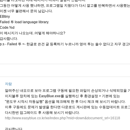
컴터를 리셋하면 아래 메시지가 나와서 실행이 안됩니다.
그동안 어떻게 사용 했냐하면, 프로그램일 지웠다가 다시 깔고를 반복하면서 사용했는데
이젠 너무 불편해서 문의 남깁니다.
EBtiny
Failed 투 load language library.
Code.%d
이 메시지가 나오는데..어떻게 해야하나요?
감사합니다.
p.s - Failed 투 <- 한글로 쓴건 글 등록하기 누르니까 영어 투는 쓸수 없다고 자꾸 
자람
알려주신 내요으로 보아 프로그램 구동에 필요한 파일이 손상되거나 삭제되었을 
이지블루 장치에 있는 EasyBlue.exe를 실행하신 후 환경설정 > 기본에 있는
"윈도우 시작시 자동실행" 옵션을 체크해제 한 후 다시 체크 해 보시기 바랍니다.
이후 구동에도 문제가 발생을 한다면 다운로드 게시판에 있는 수동업데이트 프로
다시한번 업그레이드 후 사용해 보시기 바랍니다.
http://www.easyblue.co.kr/xe/index.php?mid=down&document_srl=16118
감사합니다.