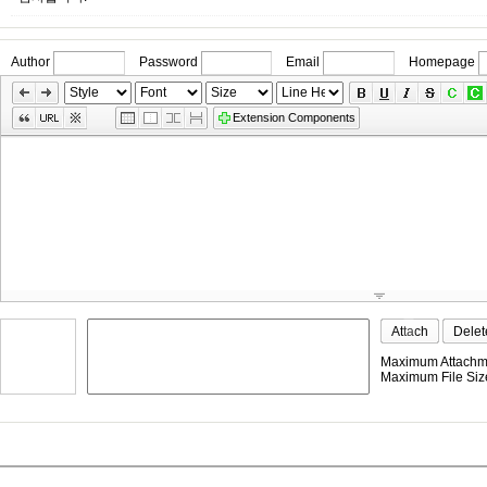
Author
Password
Email
Homepage
»
Skip
Edit
Extension Components
Toolbox
Attach
Delet
Maximum Attachme
Maximum File Size