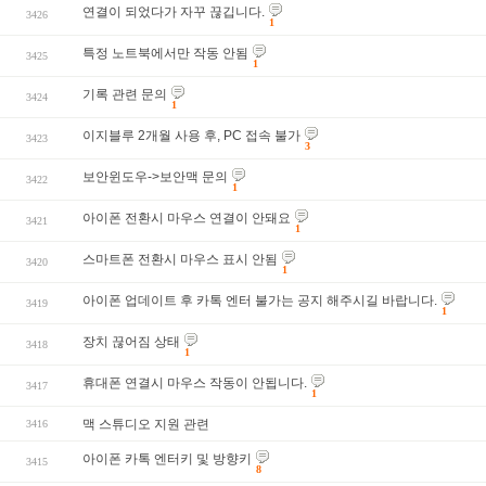
연결이 되었다가 자꾸 끊깁니다.
3426
1
특정 노트북에서만 작동 안됨
3425
1
기록 관련 문의
3424
1
이지블루 2개월 사용 후, PC 접속 불가
3423
3
보안윈도우->보안맥 문의
3422
1
아이폰 전환시 마우스 연결이 안돼요
3421
1
스마트폰 전환시 마우스 표시 안됨
3420
1
아이폰 업데이트 후 카톡 엔터 불가는 공지 해주시길 바랍니다.
3419
1
장치 끊어짐 상태
3418
1
휴대폰 연결시 마우스 작동이 안됩니다.
3417
1
맥 스튜디오 지원 관련
3416
아이폰 카톡 엔터키 및 방향키
3415
8