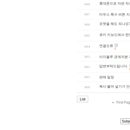
휴대폰으로 자판 작
3418
마우스 특수 버튼 지
3417
포맷을 해도 되나요
3416
큐키 키보드에서 한
3415
연결오류
3414
1
이지블루 관계자분 
3413
답변부탁드립니다.
3412
판매 일정
3411
복사 붙여 넣기가 안
3410
List
First Pa