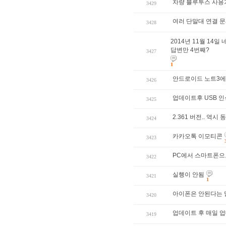
차량 블루투스 사용가
3429
여러 단말대 연결 
3428
2014년 11월 14
답변만 4번째?
3427
1
안드로이드 노트3에
3426
업데이트후 USB 
3425
2.361 버전.. 역시
3424
카카오톡 이모티콘
3423
PC에서 스마트폰으
3422
실행이 안됨
3421
1
아이폰은 안된다는 
3420
업데이트 후 매일 
3419