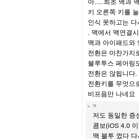
아.....최초 맥과
키 오른쪽 키를 
인식 못하고는 다
. 맥에서 맥연결시
맥과 아이패드와 
전환은 마찬가지로
블루투스 페어링도
전환은 않됩니다.
전환키를 무엇으로
비프음만 나네요
맥
저도 동일한 증
콤보(iOS 4.0
맥 블투 껐다 