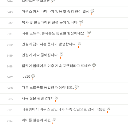
스마트폰 연결오류
3444
1
마우스 커서 나타나지 않음 및 끊김 현상 발생
3443
1
복사 및 한글타이핑 관련 문의 입니다.
3442
1
다른 노트북, 휴대폰도 동일한 현상이네요..
3441
3
연결이 끊어지는 문제가 발생합니다.
3440
1
연결이 계속 끊어집니다.
3439
1
펌웨어 업데이트 이후 계속 포맷하라고 뜨네요
3438
1
ios16
3437
1
다른 노트북도 동일한 현상이네요..
3436
1
사용 질문 관련 2가지
3435
1
태블릿에서 마우스 포인터가 좌측 상단으로 강제 이동됨
3434
1
아이폰 일본어 자판
3433
1