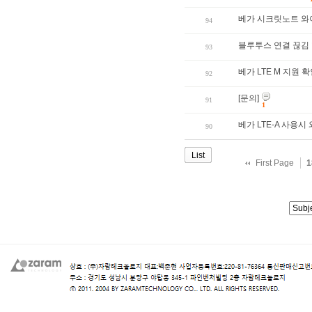
베가 시크릿노트 와
94
블루투스 연결 끊김
93
베가 LTE M 지원 
92
[문의]
91
1
베가 LTE-A 사용
90
List
First Page
1