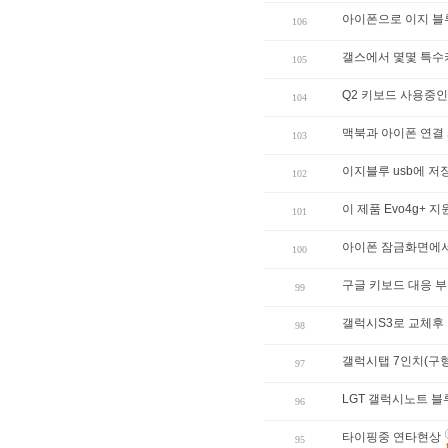
아이폰으로 이지 블
106
갤스에서 몇몇 특수
105
Q2 키보드 사용중인
104
맥북과 아이폰 연결
103
이지블루 usb에 저
102
이 제품 Evo4g+ 
101
아이폰 잠금화면에서
100
구글 키보드 대응 
99
갤럭시S3로 교체후
98
갤럭시탭 7인치(구형
97
LGT 갤럭시노트 
96
타이핑중 연타현상
95