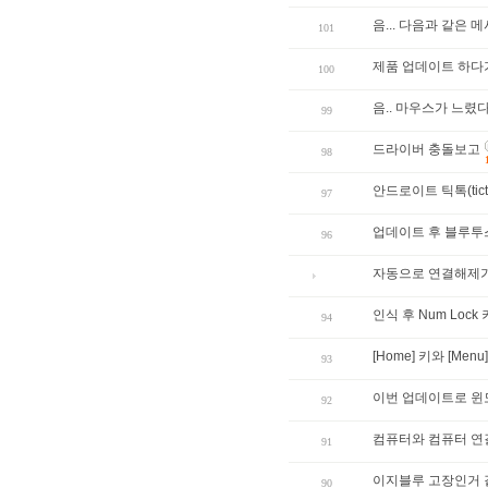
음... 다음과 같은 메
101
제품 업데이트 하다
100
음.. 마우스가 느렸
99
드라이버 충돌보고
98
안드로이트 틱톡(tic
97
업데이트 후 블루투
96
자동으로 연결해제가.
인식 후 Num Lock
94
[Home] 키와 [M
93
이번 업데이트로 윈도
92
컴퓨터와 컴퓨터 연
91
이지블루 고장인거 
90