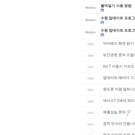
붙여넣기 사용 방법
Notice
수동 업데이트 프로그램
Notice
수동 업데이트 프로그램
Notice
아이패드 화면 밝기
1069
보안관련 문의 드립
1068
ios 7 사용시 키보
1067
업데이트 때마다 기기
1066
윈도폰 지원 않되나
1065
넥서스7 2세대 와
1064
제품성능 문의
1063
1
장치 인식이 안됩니
1062
베가 아이언 지원 관