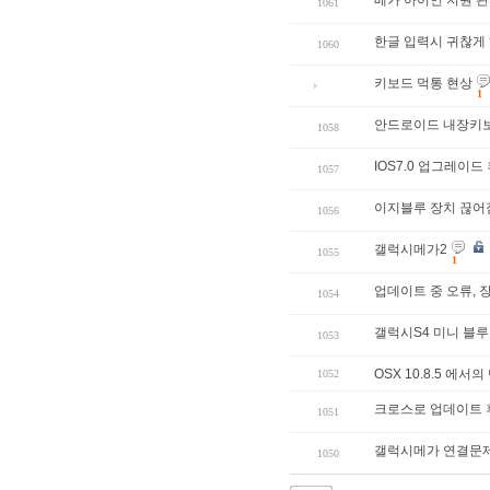
1061
한글 입력시 귀찮게 하
1060
키보드 먹통 현상
1
안드로이드 내장키보
1058
IOS7.0 업그레이드
1057
이지블루 장치 끊어
1056
갤럭시메가2
1055
1
업데이트 중 오류, 
1054
갤럭시S4 미니 블
1053
OSX 10.8.5 에서
1052
크로스로 업데이트 
1051
갤럭시메가 연결문
1050