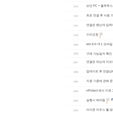
보안 PC + 블루투
1103
최초 연결 후 사용 가
1102
연결은 됐는데 입력
1101
수리요청
1100
1
win 8.0 / 8.1 모
1099
구매 가능일자 확인
1098
연결은 되는데 키보드
1097
업데이트 후 연결상
1096
지원 기종에 관해 문
1095
nProtect 에서 
1094
실행시 에러뜸
1093
1
아이폰 마우스 휠 방
1092