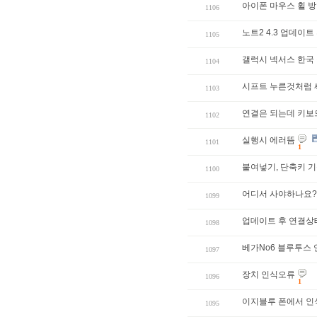
아이폰 마우스 휠 방
1106
노트2 4.3 업데이
1105
갤럭시 넥서스 한국
1104
시프트 누른것처럼
1103
연결은 되는데 키보드
1102
실행시 에러뜸
1101
1
붙여넣기, 단축키 
1100
어디서 사야하나요?
1099
업데이트 후 연결상
1098
베가No6 블루투스 
1097
장치 인식오류
1096
1
이지블루 폰에서 인
1095