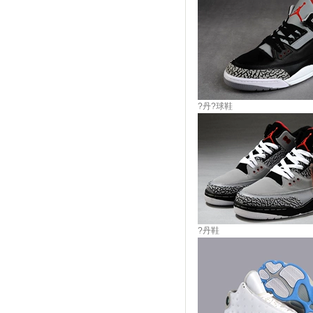
?丹?球鞋
?丹鞋