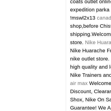
coats outlet onl
expedition parka
!mswl2x13
canad
shop,before Chis
shipping.Welcome
store.
Nike Huar
Nike Huarache Fr
nike outlet store
high quality and
Nike Trainers an
air max
Welcome T
Discount, Cleara
Shox, Nike On Sa
Guarantee! We Ac