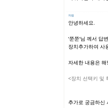
자람
안녕하세요.
'쭌쭌'님 께서 답
장치추가하여 사용
자세한 내용은 해
<장치 선택키 및
추가로 궁금하신 