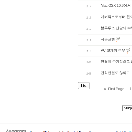
Mac OSX 10.9
1114
매버릭스로부터 윈도
1113
블루투스 단말의 수
1112
자동실행
1111
1
PC 교체의 경우
1110
1
연결이 주기적으로 
1109
전화연결도 않되고..
1108
List
First Page
1