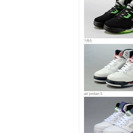
?丹5
air jordan 5