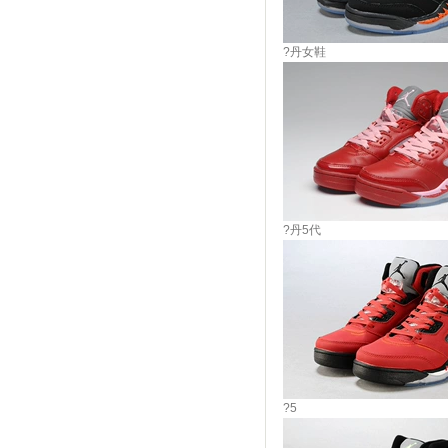
?丹女鞋
?丹5代
?5