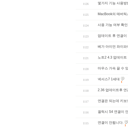
몇가지 기능 사용방
1126
MacBook의 매버
1125
사용 가능 여부 확인
1124
업데이트 후 연결이 
1123
베가 아이언 와이파이
1122
노트2 4.3 업데이
1121
마우스 가속 끌 수 
1120
넥서스7 1세대
1119
1
2.36 업데이트후 
1118
연결은 되는데 키보드
1117
겔럭시 S4 연결이 
1116
연결이 안됩니다.
1115
1