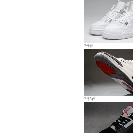
?丹鞋
?丹3代