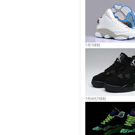
?丹?球鞋
?丹4代?球鞋