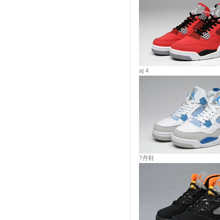
aj 4
?丹鞋