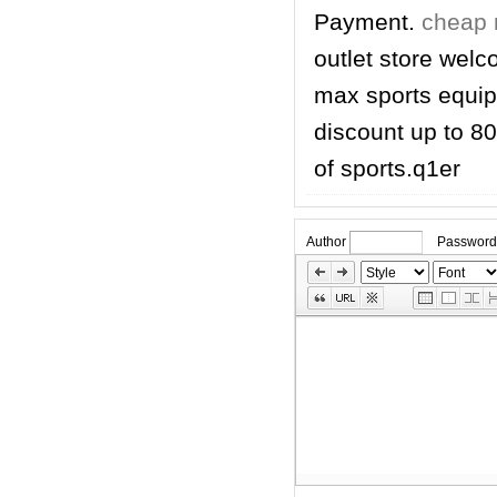
Payment.
cheap 
outlet store welc
max sports equi
discount up to 8
of sports.q1er
Author
Password
»
Skip
Edit
Toolbox