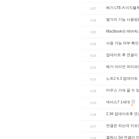
베가 LTE-A 이지
1127
몇가지 기능 사용방
1126
MacBook의 매버
1125
사용 가능 여부 확인
1124
업데이트 후 연결이 
1123
베가 아이언 와이파이
1122
노트2 4.3 업데이
1121
마우스 가속 끌 수 
1120
넥서스7 1세대
1119
1
2.36 업데이트후 
1118
연결은 되는데 키보드
1117
겔럭시 S4 연결이 
1116