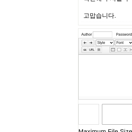
고맙습니다.
Author
Password
»
Skip
Edit
Toolbox
Maximum File Size 