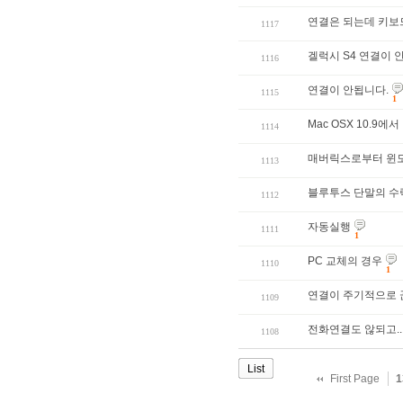
연결은 되는데 키보드
1117
겔럭시 S4 연결이 
1116
연결이 안됩니다.
1115
1
Mac OSX 10.9
1114
매버릭스로부터 윈도
1113
블루투스 단말의 수
1112
자동실행
1111
1
PC 교체의 경우
1110
1
연결이 주기적으로 
1109
전화연결도 않되고..
1108
List
First Page
1