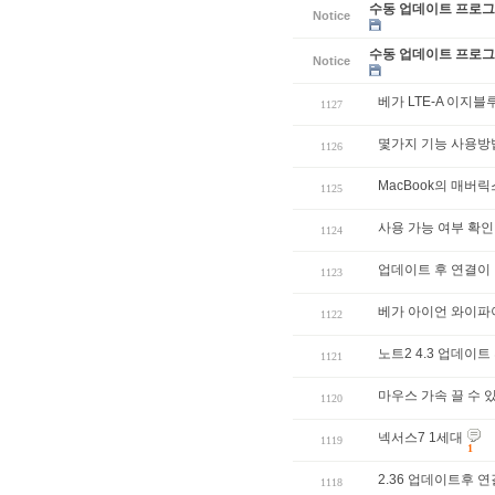
수동 업데이트 프로그램
Notice
수동 업데이트 프로그램
Notice
베가 LTE-A 이지
1127
몇가지 기능 사용방
1126
MacBook의 매버
1125
사용 가능 여부 확인
1124
업데이트 후 연결이 
1123
베가 아이언 와이파이
1122
노트2 4.3 업데이
1121
마우스 가속 끌 수 
1120
넥서스7 1세대
1119
1
2.36 업데이트후 
1118