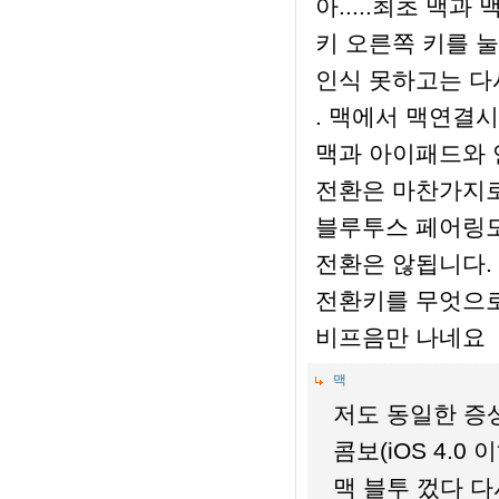
아.....최초 맥과
키 오른쪽 키를 
인식 못하고는 다
. 맥에서 맥연결시
맥과 아이패드와 
전환은 마찬가지로
블루투스 페어링도
전환은 않됩니다.
전환키를 무엇으로
비프음만 나네요
맥
저도 동일한 증
콤보(iOS 4.0
맥 블투 껐다 