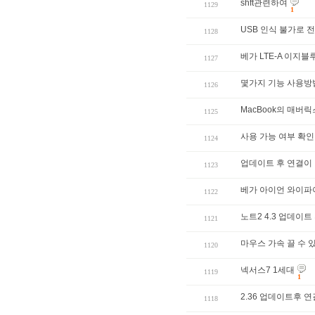
shft관련하여
1129
1
USB 인식 불가로 
1128
베가 LTE-A 이지
1127
몇가지 기능 사용방
1126
MacBook의 매버
1125
사용 가능 여부 확인
1124
업데이트 후 연결이 
1123
베가 아이언 와이파이
1122
노트2 4.3 업데이
1121
마우스 가속 끌 수 
1120
넥서스7 1세대
1119
1
2.36 업데이트후 
1118