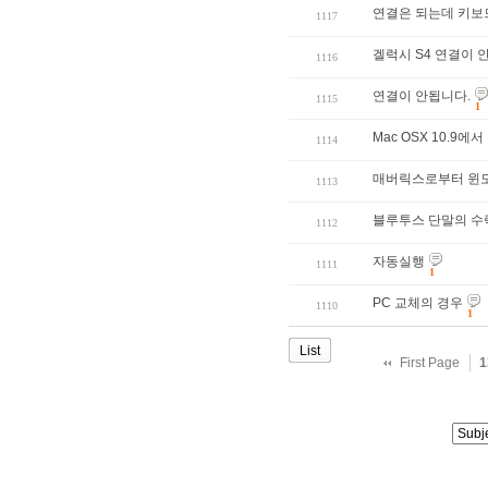
연결은 되는데 키보드
1117
겔럭시 S4 연결이 
1116
연결이 안됩니다.
1115
1
Mac OSX 10.9
1114
매버릭스로부터 윈도
1113
블루투스 단말의 수
1112
자동실행
1111
1
PC 교체의 경우
1110
1
List
First Page
1