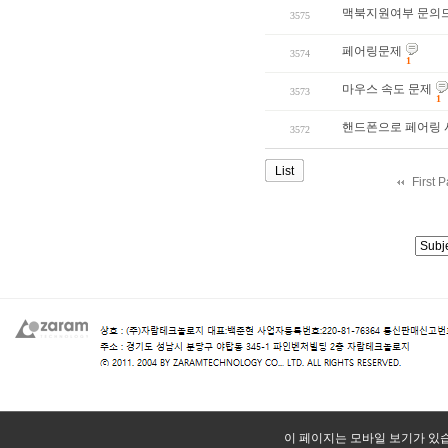
맥북지원여부 문의
3575
페어링문제
3574
1
마우스 속도 문제
3573
1
핸드폰으로 페어링 
3572
List
First 
이 페이지는 모바일 보기가 있