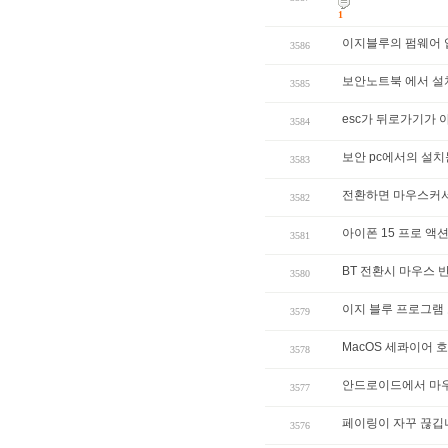
1
이지블루의 펌웨어 
3586
보안노트북 에서 설
3585
esc가 뒤로가기가 아
3584
보안 pc에서의 설
3583
전환하면 마우스커서
3582
아이폰 15 프로 액
3581
BT 전환시 마우스 
3580
이지 블루 프로그램
3579
MacOS 세콰이어 
3578
안드로이드에서 마우스
3577
페이링이 자꾸 끊깁
3576