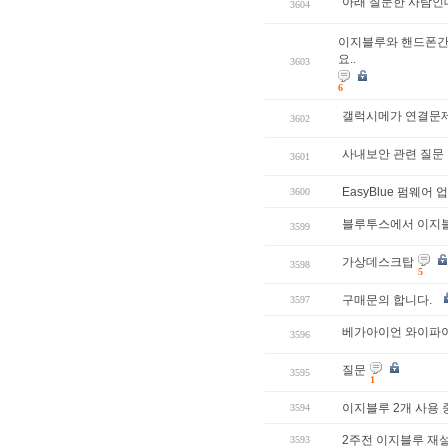
아래 질문한 사람인데
3604
이지블루와 핸드폰간
요..
3603
6
갤럭시메가 연결문
3602
사내보안 관련 질문
3601
EasyBlue 펌웨
3600
블루투스에서 이지블
3599
가상데스크탑
3598
5
구매문의 합니다.
3597
베가아이언 와이파
3596
질문
3595
1
이지블루 2개 사용
3594
2주전 이지블루 재설
3593