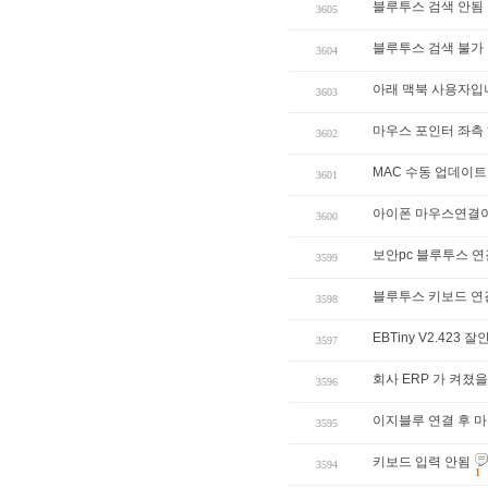
블루투스 검색 안됨
3605
블루투스 검색 불가
3604
아래 맥북 사용자입
3603
마우스 포인터 좌측 
3602
MAC 수동 업데이트
3601
아이폰 마우스연결이
3600
보안pc 블루투스 
3599
블루투스 키보드 연
3598
EBTiny V2.423
3597
회사 ERP 가 켜졌
3596
이지블루 연결 후 마
3595
키보드 입력 안됨
3594
1