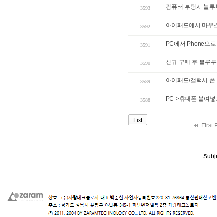
컴퓨터 부팅시 블루
3593
아이패드에서 마우스
3592
PC에서 Phone으로
3591
신규 구매 후 블루투
3590
아이패드/갤럭시 폰
3589
PC->휴대폰 붙여넣
3588
List
First