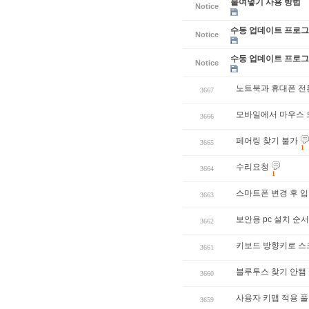
붙여넣기 사용 방법
Notice
수동 업데이트 프로그램
Notice
수동 업데이트 프로그램
Notice
노트북과 휴대폰 전
3667
모바일에서 마우스 드래
3666
페어링 찾기 불가
3665
1
수리요청
3664
1
스마트폰 변경 후 
3663
보안용 pc 설치 순
3662
키보드 방향키로 스
3661
블루투스 찾기 안됌
3660
사용자 키맵 적용 
3659