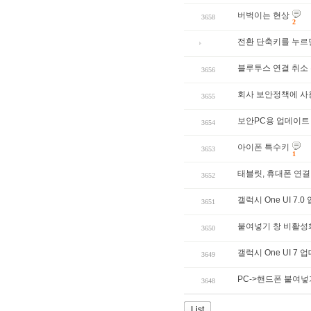
버벅이는 현상
3658
2
전환 단축키를 누르
블루투스 연결 취소
3656
회사 보안정책에 사
3655
보안PC용 업데이트
3654
아이폰 특수키
3653
1
태블릿, 휴대폰 연결 시
3652
갤럭시 One UI 7
3651
붙여넣기 창 비활성
3650
갤럭시 One UI 7
3649
PC->핸드폰 붙여넣
3648
List